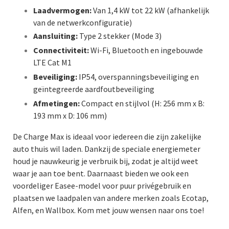
Laadvermogen:
Van 1,4 kW tot 22 kW (afhankelijk
van de netwerkconfiguratie)
Aansluiting:
Type 2 stekker (Mode 3)
Connectiviteit:
Wi-Fi, Bluetooth en ingebouwde
LTE Cat M1
Beveiliging:
IP54, overspanningsbeveiliging en
geïntegreerde aardfoutbeveiliging
Afmetingen:
Compact en stijlvol (H: 256 mm x B:
193 mm x D: 106 mm)
De Charge Max is ideaal voor iedereen die zijn zakelijke
auto thuis wil laden. Dankzij de speciale energiemeter
houd je nauwkeurig je verbruik bij, zodat je altijd weet
waar je aan toe bent. Daarnaast bieden we ook een
voordeliger Easee-model voor puur privégebruik en
plaatsen we laadpalen van andere merken zoals Ecotap,
Alfen, en Wallbox. Kom met jouw wensen naar ons toe!