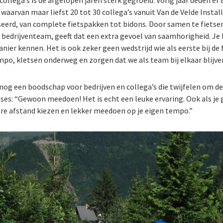
ollega’s is de afgelopen jaren sterk gegroeid. Vorig jaar deden er
waarvan maar liefst 20 tot 30 collega’s vanuit Van de Velde Instal
eerd, van complete fietspakken tot bidons. Door samen te fietse
 bedrijventeam, geeft dat een extra gevoel van saamhorigheid. Je l
ier kennen. Het is ook zeker geen wedstrijd wie als eerste bij de f
empo, kletsen onderweg en zorgen dat we als team bij elkaar blijve
 nog een boodschap voor bedrijven en collega’s die twijfelen om d
ses: “Gewoon meedoen! Het is echt een leuke ervaring. Ook als je 
ere afstand kiezen en lekker meedoen op je eigen tempo.”