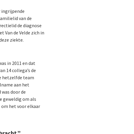
 ingrijpende
amilielid van de
irectielid de diagnose
t Van de Velde zich in
deze ziekte.
was in 2011 en dat
an 14 collega’s de
te hetzelfde team
eelname aan het
 was door de
de geweldig om als
s om het voor elkaar
 bracht.”