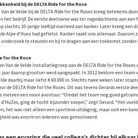
kkenheid bij de DELTA Ride for the Rose
Van de Velde bij de DELTA Ride for the Roses kreeg betekenis door
 het bedrijf. De eerste deelname was ter nagedachtenis aan een f
 op slechts 20-jarige leeftijd overleed aan kanker. Later kreeg een d
j de Alpe d’Huez had gefietst. Kanker raakt ons allemaal. Daarom ze
 onderzoek te steunen en bij te dragen aan een toekomst zonder 
e for the Rose
n Van de Velde Installatiegroep aan de DELTA Ride for the Roses 
t jaar daarop grootser werd aangepakt. In 2012 beklom een team v
de daarbij maar liefst € 60.000 in. Slechts twee weken later stap
oor de DELTA Ride for the Roses. Dit was tevens Gerards eerste d
s meteen een mooi avontuur. “Omdat het team nog goed getraind
d’HuZes, ging de tocht bijzonder soepel,” zegt Gerard. “Het voel
n, het was niet alleen een sportieve uitdaging, maar ook een kan
gheid was enorm en iedereen was gemotiveerd.
 een ervaring die veel collega’s dichter bij elkaar