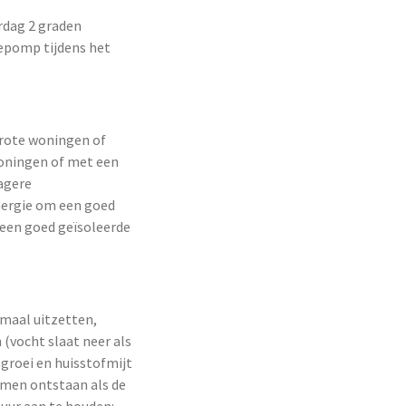
rdag 2 graden
epomp tijdens het
grote woningen of
woningen of met een
agere
nergie om een goed
 een goed geïsoleerde
emaal uitzetten,
 (vocht slaat neer als
groei en huisstofmijt
emen ontstaan als de