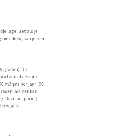
je lager zet als je
niet deed, kun je hier
 graden). Dit
oortaan al een uur
50 m3 gas per jaar (90
graden, als het kan
ng. Deze besparing
elemaal is