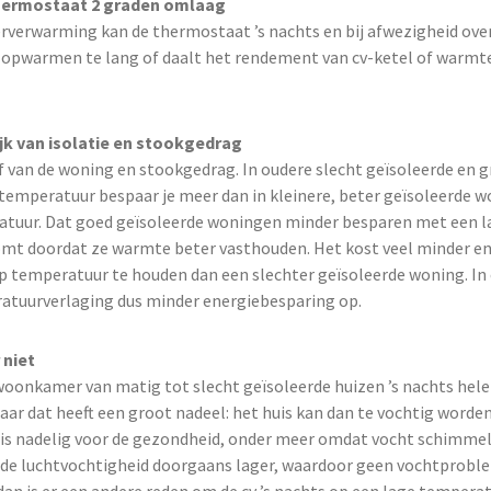
hermostaat 2 graden omlaag
rverwarming kan de thermostaat ’s nachts en bij afwezigheid ove
 opwarmen te lang of daalt het rendement van cv-ketel of warmt
jk van isolatie en stookgedrag
f van de woning en stookgedrag. In oudere slecht geïsoleerde en 
emperatuur bespaar je meer dan in kleinere, beter geïsoleerde 
tuur. Dat goed geïsoleerde woningen minder besparen met een l
t doordat ze warmte beter vasthouden. Het kost veel minder e
p temperatuur te houden dan een slechter geïsoleerde woning. In
atuurverlaging dus minder energiebesparing op.
 niet
woonkamer van matig tot slecht geïsoleerde huizen ’s nachts hel
ar dat heeft een groot nadeel: het huis kan dan te vochtig worden
t is nadelig voor de gezondheid, onder meer omdat vocht schimmel
is de luchtvochtigheid doorgaans lager, waardoor geen vochtprobl