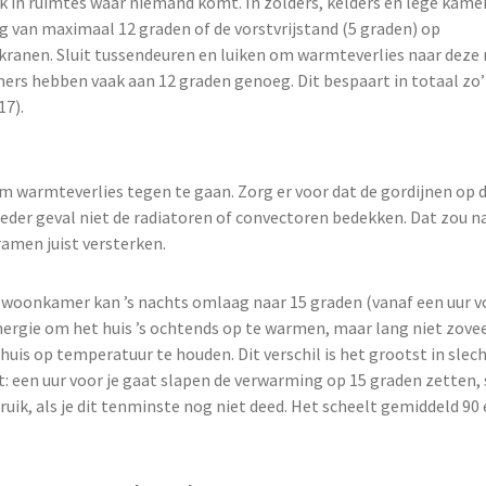
 in ruimtes waar niemand komt. In zolders, kelders en lege kame
 van maximaal 12 graden of de vorstvrijstand (5 graden) op
ranen. Sluit tussendeuren en luiken om warmteverlies naar deze 
rs hebben vaak aan 12 graden genoeg. Dit bespaart in totaal zo’
17).
m warmteverlies tegen te gaan. Zorg er voor dat de gordijnen op 
 ieder geval niet de radiatoren of convectoren bedekken. Dat zou n
ramen juist versterken.
 woonkamer kan ’s nachts omlaag naar 15 graden (vanaf een uur vo
ergie om het huis ’s ochtends op te warmen, maar lang niet zoveel
huis op temperatuur te houden. Dit verschil is het grootst in slec
st: een uur voor je gaat slapen de verwarming op 15 graden zetten,
ruik, als je dit tenminste nog niet deed. Het scheelt gemiddeld 90 