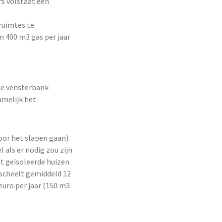
rs volstaat een
ruimtes te
n 400 m3 gas per jaar
de vensterbank
amelijk het
or het slapen gaan).
 als er nodig zou zijn
ht geïsoleerde huizen.
 scheelt gemiddeld 12
euro per jaar (150 m3