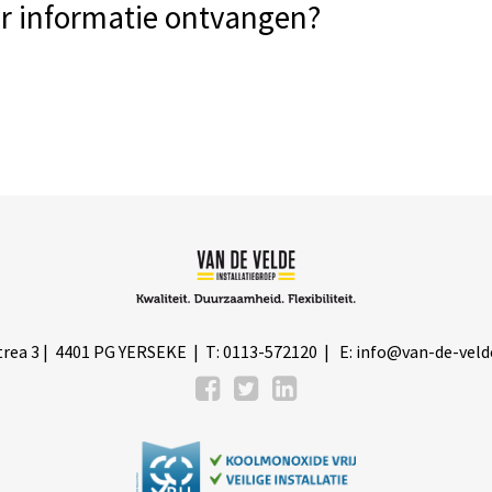
er informatie ontvangen?
rea 3 | 4401 PG YERSEKE | T: 0113-572120 | E:
info@van-de-veld