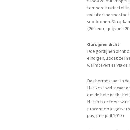
Stook zo min mogelijk
temperatuurinstelling
radiatorthermostaatk
voorkomen. Slaapkame
(260 euro, prijspeil 20
Gordijnen dicht
Doe gordijnen dicht o
eindigen, zodat ze in
warmteverlies via de 
De thermostaat in de
Het kost weliswaar en
om de hele nacht het 
Netto is er forse win
procent op je gasverb
gas, prijspeil 2017).