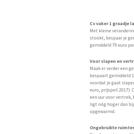
Cv vaker 1 graadje l
Met kleine veranderin
stookt, bespaar je gem
gemiddeld 70 euro per
Voor slapen en vert
Maak er verder een g
bespaart gemiddeld 12
voordat je gaat slape
euro, prijspeil 2017).
een uur voor vertrek,
ligt nóg hoger dan bi
opgewarmd.
Ongebruikte ruimte