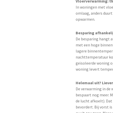
Vloerverwarming: t
In woningen met vloe
omlaag, anders duurt
opwarmen.
Besparing afhankeli
De besparing hangt a
met een hoge binnent
lagere binnentempera
nachttemperatuur kom
geïsoleerde woning o
woning levert temper
Helemaal uit? Liever
De verwarming in de 
bespaart nog meer. Ma
de lucht afkoelt). Da
bevordert. Bij vorst 