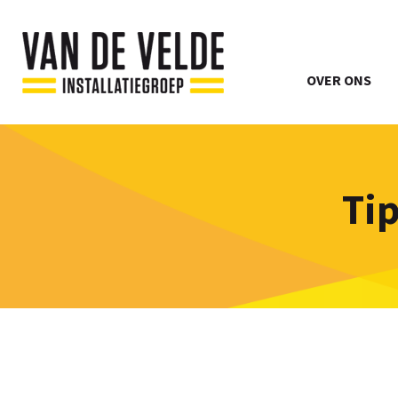
OVER ONS
Ti