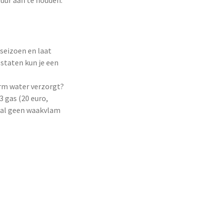
tuur aan te houden:
kseizoen en laat
staten kun je een
rm water verzorgt?
 gas (20 euro,
aal geen waakvlam