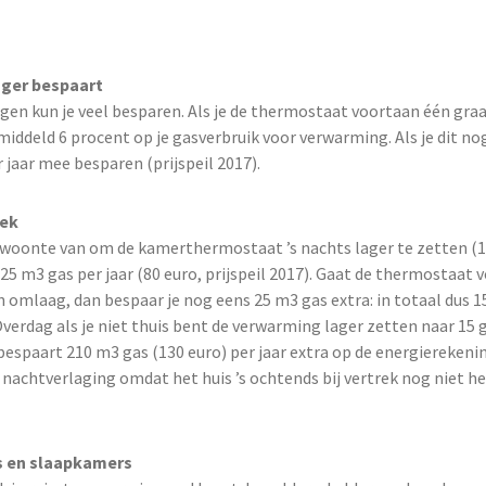
ager bespaart
gen kun je veel besparen. Als je de thermostaat voortaan één graad
iddeld 6 procent op je gasverbruik voor verwarming. Als je dit nog 
 jaar mee besparen (prijspeil 2017).
rek
ewoonte van om de kamerthermostaat ’s nachts lager te zetten (15
5 m3 gas per jaar (80 euro, prijspeil 2017). Gaat de thermostaat v
n omlaag, dan bespaar je nog eens 25 m3 gas extra: in totaal dus 1
 Overdag als je niet thuis bent de verwarming lager zetten naar 15 
 bespaart 210 m3 gas (130 euro) per jaar extra op de energierekeni
j nachtverlaging omdat het huis ’s ochtends bij vertrek nog niet h
s en slaapkamers