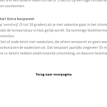
 dan is er een andere reden om de cv ’s nachts op een lage tempera
ngen voorkomen.
ie? Extra besparen!
 ‘vorstvrij’ (5 tot 10 graden) als je met vakantie gaat in het stoo
dat de temperatuur in huis gelijk wordt. Op sommige klokthermo
nstellen.
chel of oude ketel met waakvlam, die alleen verwarmt en geen wa
ookseizoen de waakvlam uit. Dat bespaart jaarlijks ongeveer 35 m3
erne cv-ketels hebben elektronische ontsteking, en daarom helem
Terug naar voorpagina