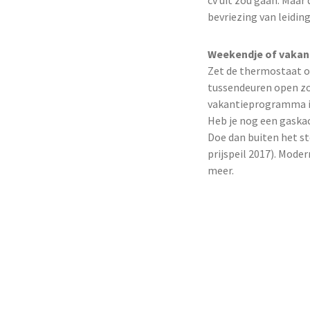
cv uit zou gaan. Maar
bevriezing van leidi
Weekendje of vakant
Zet de thermostaat op
tussendeuren open zo
vakantieprogramma i
Heb je nog een gaska
Doe dan buiten het st
prijspeil 2017). Mod
meer.