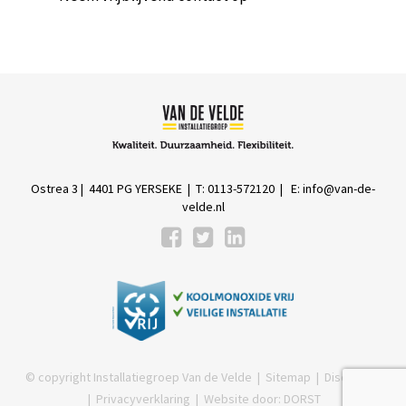
Ostrea 3 | 4401 PG YERSEKE | T: 0113-572120 | E:
info@van-de-
velde.nl
© copyright Installatiegroep Van de Velde |
Sitemap
|
Disclaimer
|
Privacyverklaring
| Website door:
DORST